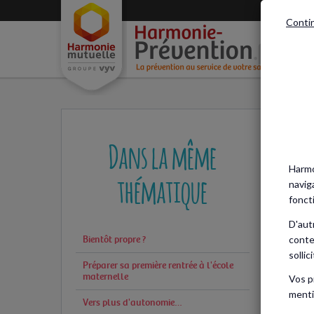
Conti
Acc
Dans la même
Harmo
thématique
navig
fonct
D'aut
conte
Bientôt propre ?
sollic
Préparer sa première rentrée à l'école
maternelle
Vos p
menti
Vers plus d'autonomie…