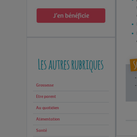
Les autres rubriques
S
-
-
Grossesse
Etre parent
Au quotidien
Alimentation
Santé