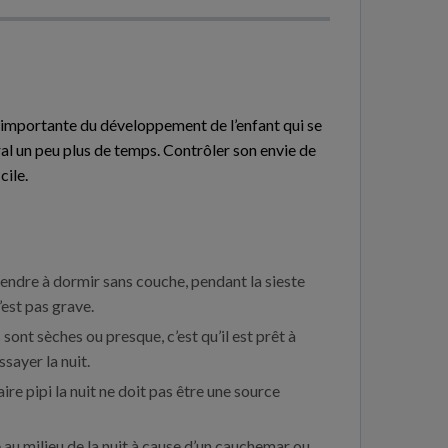
 importante du développement de l’enfant qui se
éral un peu plus de temps. Contrôler son envie de
cile.
prendre à dormir sans couche, pendant la sieste
n’est pas grave.
sont sèches ou presque, c’est qu’il est prêt à
sayer la nuit.
ire pipi la nuit ne doit pas être une source
lle au milieu de la nuit à cause d’un cauchemar ou