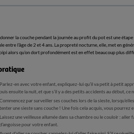
onner la couche pendant la journée au profit du pot est une étape
le entre l’âge de 2 et 4 ans. La propreté nocturne, elle, met en gén
 pipi alors qu’on dort profondément est en effet beaucoup plus diffi
pratique
Parlez-en avec votre enfant, expliquez-lui qu’il va petit à petit ap
puis ensuite la nuit, et que s’il y a des petits accidents au début, ce 
Commencez par surveiller ses couches lors de la sieste, lorsqu’elles 
tenter une sieste sans couche ! Une fois cela acquis, vous pourrez es
Laissez une veilleuse allumée dans sa chambre ou le couloir : aller fa
d’angoisse pour votre enfant.
Avant d’aller se coucher, rappelez-lui d’aller faire pipi. S’il se révei