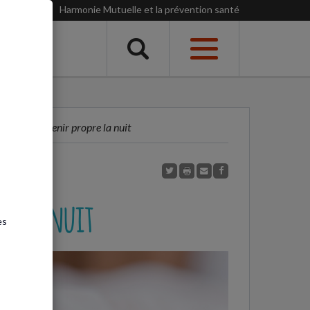
Harmonie Mutuelle et la prévention santé
Menu
L’aider à devenir propre la nuit
pre la nuit
es