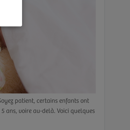
Soyez patient, certains enfants ont
 5 ans, voire au-delà. Voici quelques