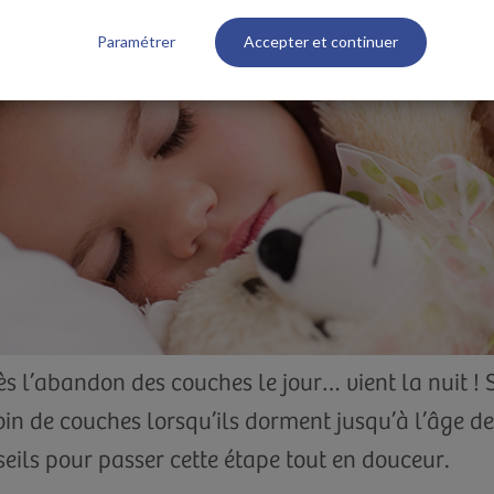
Paramétrer
Accepter et continuer
s l’abandon des couches le jour… vient la nuit ! 
in de couches lorsqu’ils dorment jusqu’à l’âge de
eils pour passer cette étape tout en douceur.