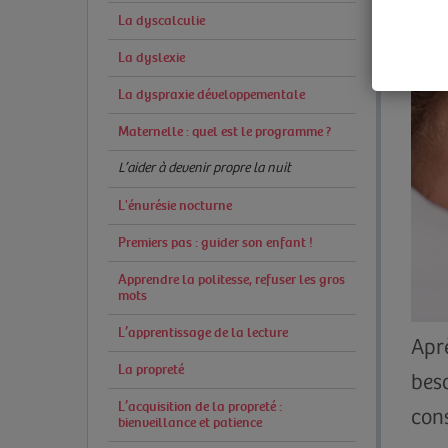
La dyscalculie
La dyslexie
La dyspraxie développementale
Maternelle : quel est le programme ?
L’aider à devenir propre la nuit
L'énurésie nocturne
Premiers pas : guider son enfant !
Apprendre la politesse, refuser les gros
mots
L’apprentissage de la lecture
Aprè
La propreté
beso
L’acquisition de la propreté :
cons
bienveillance et patience