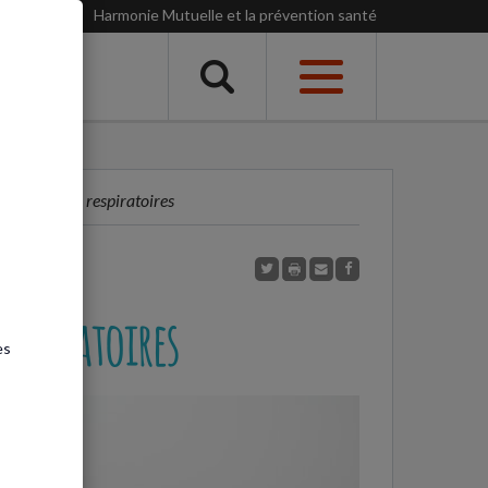
Harmonie Mutuelle et la prévention santé
Menu
s bronches, respiratoires
respiratoires
es