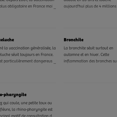
ssé. Depuis 2007, la vaccination
doublé en 20 ans et touche
 plus obligatoire en France mais
aujourd'hui plus de 4 millions
ement recommandée dans
Français. Environ 9% des enfa
ins cas. Explications…
sont concernés par cette mala
pour laquelle des traitements
efficaces existent. Mais un enf
eluche
Bronchite
asthmatique sur deux ne serai
dépisté et seule la moitié des
é la vaccination généralisée, la
La bronchite sévit surtout en
asthmatiques connus se soign
luche sévit toujours en France.
automne et en hiver. Cette
efficacement. Mieux comprend
est particulièrement dangereuse
inflammation des bronches su
asthme c'est mieux se soigner
les nourrissons non vaccinés.
suite à un banal rhume, une
vivre mieux.
ls utiles…
rhinopharyngite, une laryngit
une grippe...
o-pharyngite
z qui coule, une petite toux ou
 fièvre, la rhino-pharyngite est
incipal motif de consultation des