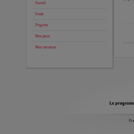
Santé
paren
Eveil
pédia
cette
Psycho
toujo
Nos jeux
Nos services
Le progra
Pr