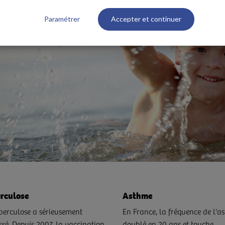
Paramétrer
Accepter et continuer
rculose
Asthme
berculose a sérieusement
En France, la fréquence de l'a