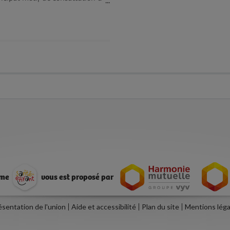
ts chez le généraliste ou le
tre. Que faire alors pour traiter
 affection, certes bénigne, mais
urs ennuyeuse ?
mme
vous est proposé par
ésentation de l'union
Aide et accessibilité
Plan du site
Mentions léga