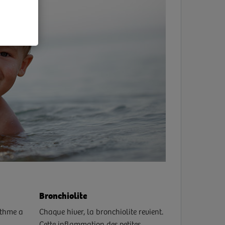
Bronchiolite
sthme a
Chaque hiver, la bronchiolite revient.