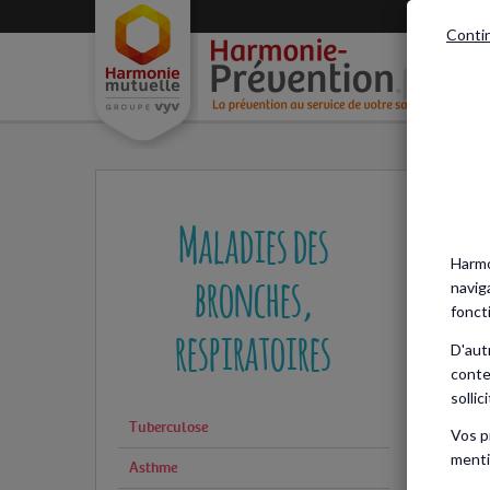
Conti
Acc
Maladies des
Harmo
bronches,
navig
fonct
respiratoires
D'aut
conte
sollic
Tuberculose
Vos p
menti
Asthme