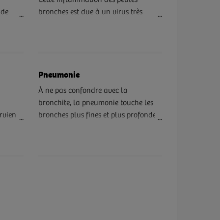
Cette inflammation des petites
 de
bronches est due à un virus très
nts
contagieux et touche environ 30 %
die
des nourrissons de 0 à 2 ans.
ant
Pneumonie
t pas
À ne pas confondre avec la
e
bronchite, la pneumonie touche les
re son
rvient
bronches plus fines et plus profondes.
 donc
Comment s’en protéger ?
e ou