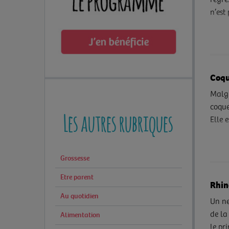
régre
n’est
fort
certa
Coqu
Malgr
coque
Les autres rubriques
Elle 
pour 
Rappe
Grossesse
Etre parent
Rhin
Au quotidien
Un ne
Alimentation
de la
le pr