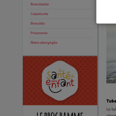
Bronchiolite
Coqueluche
Bronchite
Pneumonie
Rhino-pharyngite
Tube
La tu