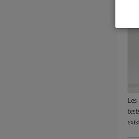
Les 
test
exis