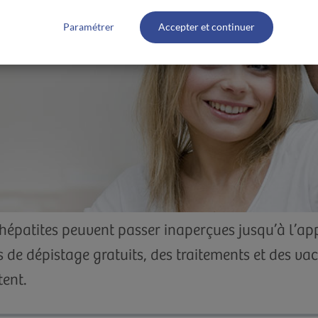
Paramétrer
Accepter et continuer
hépatites peuvent passer inaperçues jusqu’à l’app
s de dépistage gratuits, des traitements et des va
tent.