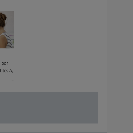
s par
ites A,