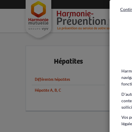
Contin
Acc
Hépatites
Harmo
navig
Différentes hépatites
fonct
Hépatite A, B, C
D'aut
conte
sollic
Vos p
légale