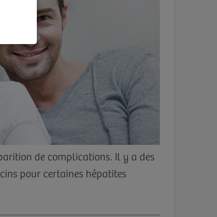
arition de complications. Il y a des
ccins pour certaines hépatites