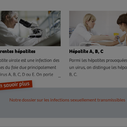
érentes hépatites
Hépatite A, B, C
atite virale est une infection des
Parmi les hépatites provoquée
les du foie due principalement
un virus, on distingue les hépat
irus A, B, C, D ou E. On parle
B, C.
d'hépatite A, B,C...
n savoir plus
Notre dossier sur les infections sexuellement transmissibles