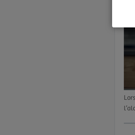
Lors
l’a