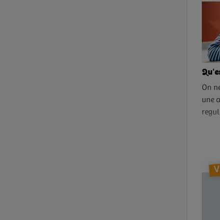
Qu'e
On ne 
une a
reguli
deven
detect
V