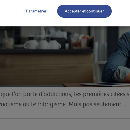
Paramétrer
Accepter et continuer
que l’on parle d’addictions, les premières citées 
lcoolisme ou le tabagisme. Mais pas seulement…