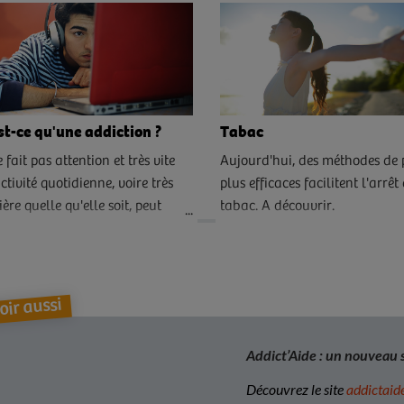
st-ce qu'une addiction ?
Tabac
fait pas attention et très vite
Aujourd'hui, des méthodes de 
ctivité quotidienne, voire très
plus efficaces facilitent l'arrêt
ère quelle qu'elle soit, peut
tabac. A découvrir.
ir une addiction : comment la
er, la prevenir ou en sortir ?
oir aussi
Addict’Aide : un nouveau s
Découvrez le site
addictaide