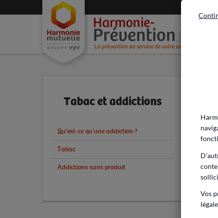
Contin
Acc
Tabac et addictions
Harmo
navig
Qu'est-ce qu'une addiction ?
fonct
Tabac
D'aut
conte
Addictions sans produit
sollic
Vos p
légale