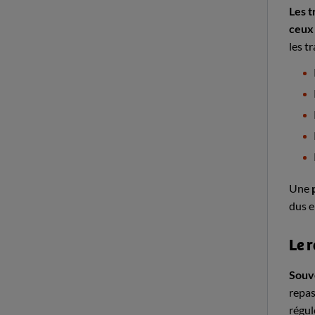
Les t
ceux 
les t
Une
dus e
Le r
Souve
repas
régul