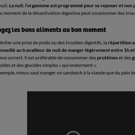
nuit.
La nuit
,
l’organisme est programmé pour se reposer et non p
au moment de la désactivation digestive peut occasionner des troub
gez les bons aliments au bon moment
éviter une prise de poids ou des troubles digestifs, la
répartition 
onseillé au travailleur de nuit de manger légèrement entre 1h et
ance correct. Il est préférable de consommer des
protéines
et des
g
ipides et des glucides simples « qui endorment ».
xemple, mieux vaut manger un sandwich à la viande que du pain beu