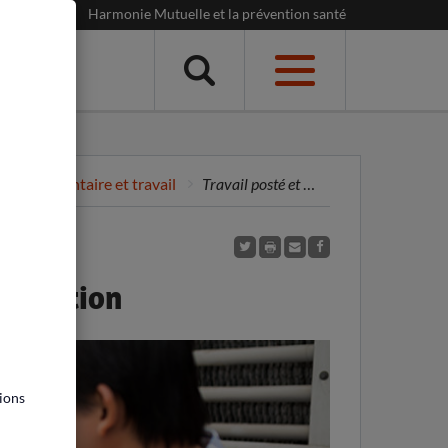
Harmonie Mutuelle et la prévention santé
Menu
libre alimentaire et travail
Travail posté et alimentation
mentation
ions