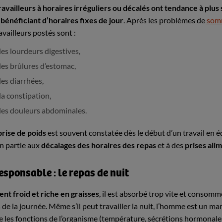
ravailleurs à horaires irréguliers ou décalés ont tendance à plu
bénéficiant d’horaires fixes de jour
. Après les problèmes de
som
ravailleurs postés sont :
les lourdeurs digestives,
les brûlures d’estomac,
les diarrhées,
la constipation,
les douleurs abdominales.
prise de poids
est souvent constatée dès le début d’un travail en 
n partie aux
décalages des horaires des repas
et à des
prises ali
esponsable : le repas de nuit
nt froid et riche en graisses
, il est absorbé trop vite et conso
 de la journée. Même s’il peut travailler la nuit, l’homme est un m
e les fonctions de l’organisme (température, sécrétions hormonale