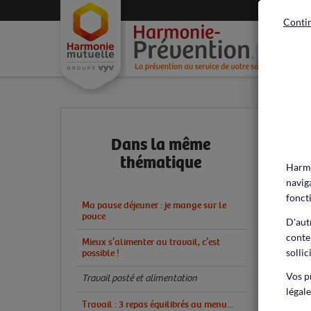
Contin
Acc
Dans la même
thématique
Harmo
navig
fonct
Ma pause déjeuner : je mange sur le
pouce
D'aut
conte
Mieux s’alimenter au travail, c’est
sollic
possible !
Vos p
Travail posté et alimentation
légale
Travail : 3 repas équilibrés au menu...