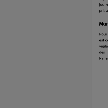
jour/
pris 
Man
Pour 
est c
vigil
des l
Par e